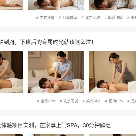
中式推拿
保健按摩
北京同城
摩耶按摩
泰
分钟到府，下班后的专属时光就该这么过！
全身SPA
北京同城
柔式SPA
精油SPA
足
大体验项目实测，在家享上门SPA，30分钟解乏