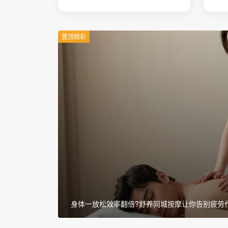
置顶精彩
身体被掏空？舒养同城按摩上门推拿，60分钟深