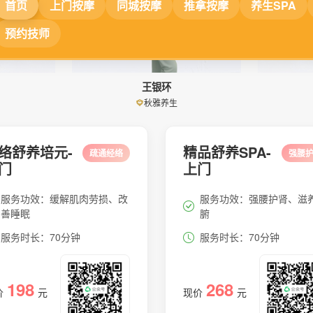
王银环
秋雅养生
络舒养培元-
精品舒养SPA-
疏通经络
强腰
门
上门
服务功效：缓解肌肉劳损、改
服务功效：强腰护肾、滋
善睡眠
腑
服务时长：70分钟
服务时长：70分钟
198
268
价
元
现价
元