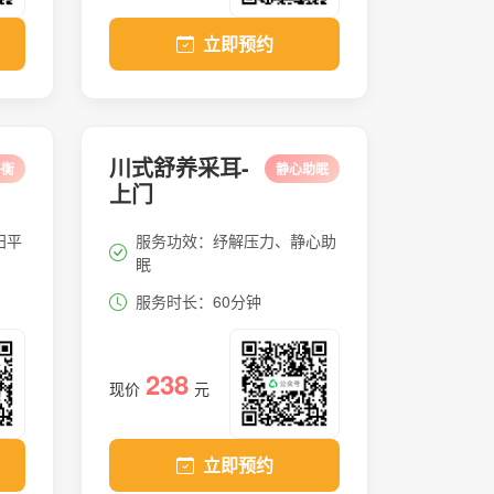
立即预约
川式舒养采耳-
平衡
静心助眠
上门
阳平
服务功效：纾解压力、静心助
眠
服务时长：60分钟
238
现价
元
立即预约