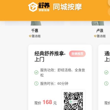
千惠
卢浪
雅诗阁
雅诗阁
经典舒养推拿-
通
热销推荐
上门
上
服务功效：舒经活络、全身放
松
服务时长：60分钟
168
现价
元
现