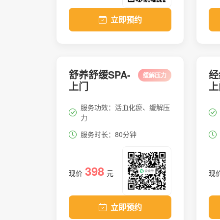
立即预约
舒养舒缓SPA-
经
缓解压力
上门
上
服务功效：活血化瘀、缓解压
力
服务时长：80分钟
398
现价
元
现
立即预约