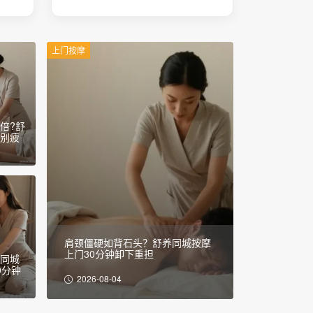
上门按摩
倍?舒
告别疲
肩颈僵硬如背石头？舒养同城按摩
上门30分钟卸下重担
养同城
0分钟
2026-08-04
活