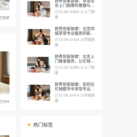
适
12-08
364
上门按
摩
式按摩
舒养到家按摩：北京同
城享受专业服务的新方
式
12-08
344
同城按
摩
舒养到家按摩：北京上
门推拿服务，让忙碌生
活更添一份惬意
12-08
389
上门按
摩
舒养到家按摩：如何在
忙碌都市中享受专业级
的同城养生按摩服务
12-08
414
同城按
摩
疗SPA
热门标签
上门按摩
同城按摩