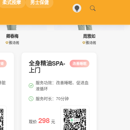
卿春梅
周雅如
雅诗阁
雅诗阁
全身精油SPA-
护肾
改善睡眠
上门
养脏
服务功效：改善睡眠、促进血
液循环
服务时长：70分钟
298
现价
元