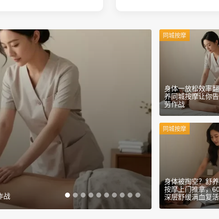
同城按摩
身体一放松效率翻
养同城按摩让你
劳作战
同城按摩
身体被掏空？舒
按摩上门推拿，6
层舒缓满血复活
深层舒缓满血复