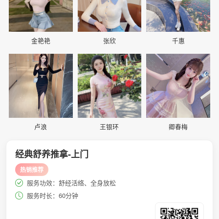
金艳艳
张欣
千惠
📷
📷
📷
卢浪
王银环
卿春梅
经典舒养推拿-上门
热销推荐
服务功效：舒经活络、全身放松
服务时长：60分钟