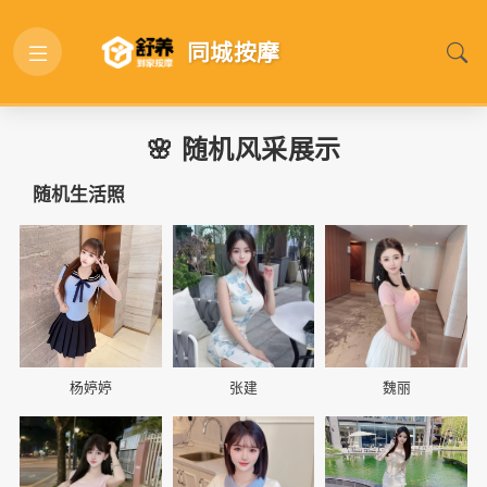
同城按摩
🌸 随机风采展示
随机生活照
📷
📷
📷
杨婷婷
张建
魏丽
📷
📷
📷