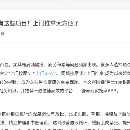
养有这些项目！上门推拿太方便了
保健
凸显，尤其是肩颈酸痛、疲劳积累等问题频频出现。很多人选择通
让“上门按摩”、“
上门SPA
”、“同城按摩”和“上门推拿”成为越来越
人们的视野，成为关注男性健康的重要课题。本文将围绕“男士spa根
相关知识，并推荐一款便捷高效的平台——舒养到家按摩APP。
体核心部位进行的深度调理与放松，比如头部、背部、腰腹及下肢
法、精油护理和中医理论，达到改善血液循环、缓解肌肉紧张、提