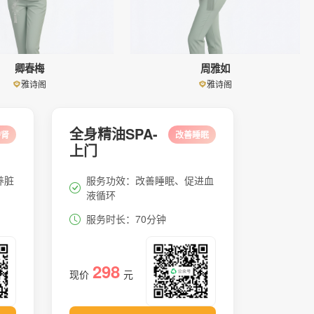
卿春梅
周雅如
雅诗阁
雅诗阁
全身精油SPA-
护肾
改善睡眠
上门
养脏
服务功效：改善睡眠、促进血
液循环
服务时长：70分钟
298
现价
元