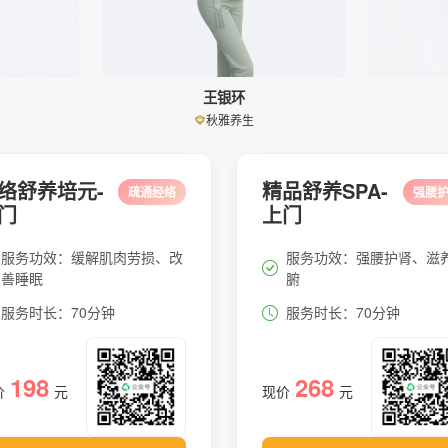
王银环
秋雅养生
络舒养培元-
精品舒养SPA-
疏通经络
强腰
门
上门
服务功效：缓解肌肉劳损、改
服务功效：强腰护肾、滋
善睡眠
腑
服务时长：70分钟
服务时长：70分钟
198
268
价
元
现价
元