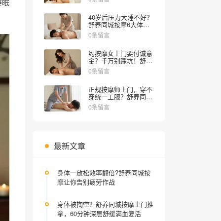
睡眠
就该这么过！
40岁后压力大睡不好？
舒养同城按摩6大体验
项目实测，在家享上门
0条留言
SPA，30分钟解乏
约按摩女上门要付诚意
金？千万别踩坑！舒养
同城按摩教你避雷
0条留言
正规按摩师上门，穿不
穿统一工服？舒养同城
按摩揭秘内幕
0条留言
最新文章
身体一放松效率翻倍?舒养同城按
摩让你告别疲劳作战
身体被掏空？舒养同城按摩上门推
拿，60分钟深层舒缓满血复活