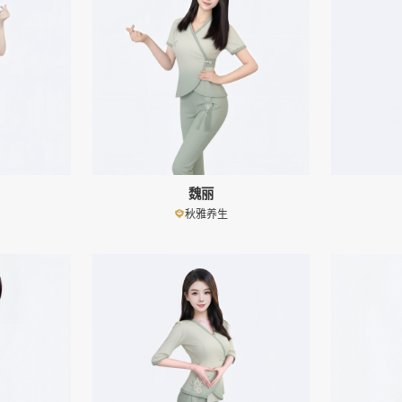
魏丽
秋雅养生
👤
👤