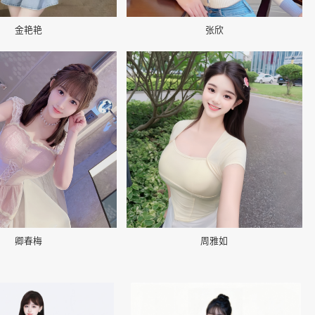
金艳艳
张欣
📷
卿春梅
周雅如
👤