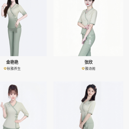
金艳艳
张欣
秋雅养生
雅诗阁
👤