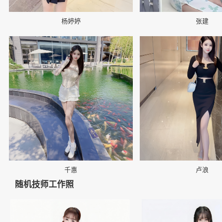
杨婷婷
张建
📷
📷
千惠
卢浪
随机技师工作照
👤
👤