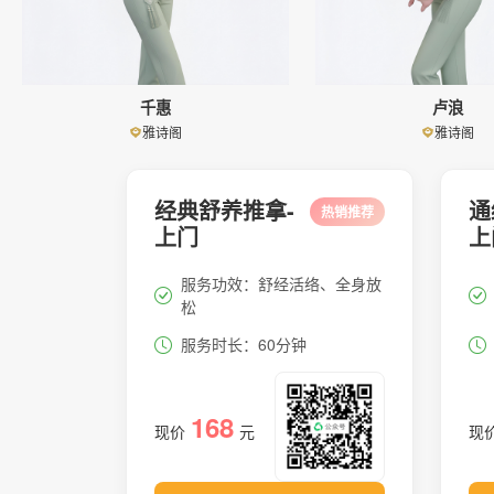
千惠
卢浪
雅诗阁
雅诗阁
经典舒养推拿-
通
热销推荐
上门
上
服务功效：舒经活络、全身放
松
服务时长：60分钟
168
现价
元
现