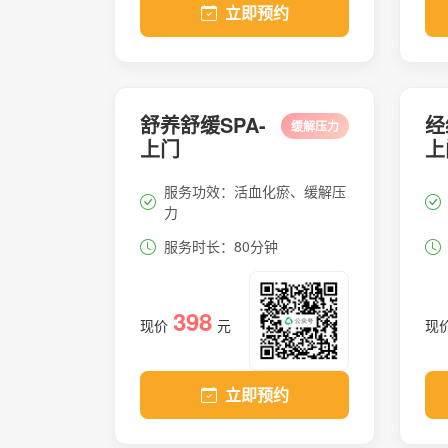
立即预约
舒养舒缓SPA-
经
缓解压力
上门
上
服务功效：活血化瘀、缓解压
力
服务时长：80分钟
398
现价
元
现
立即预约