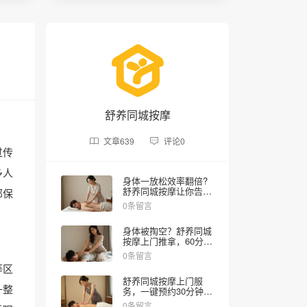
舒养同城按摩
文章
639
评论
0
过传
多人
身体一放松效率翻倍?
舒养同城按摩让你告别
部保
疲劳作战
0条留言
身体被掏空？舒养同城
按摩上门推拿，60分钟
深层舒缓满血复活
0条留言
等区
舒养同城按摩上门服
升整
务，一键预约30分钟到
府，下班后的专属时光
0条留言