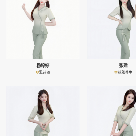
杨婷婷
张建
雅诗阁
秋雅养生
👤
👤