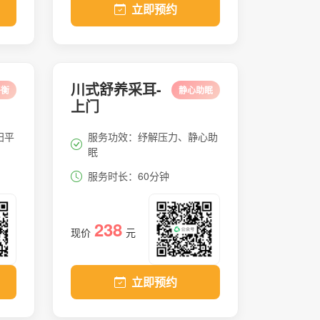
立即预约
川式舒养采耳-
平衡
静心助眠
上门
阳平
服务功效：纾解压力、静心助
眠
服务时长：60分钟
238
现价
元
立即预约