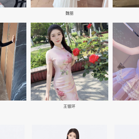
魏丽
📷
📷
王银环
👤
👤