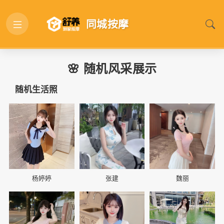
同城按摩
🌸 随机风采展示
随机生活照
📷
📷
📷
杨婷婷
张建
魏丽
📷
📷
📷