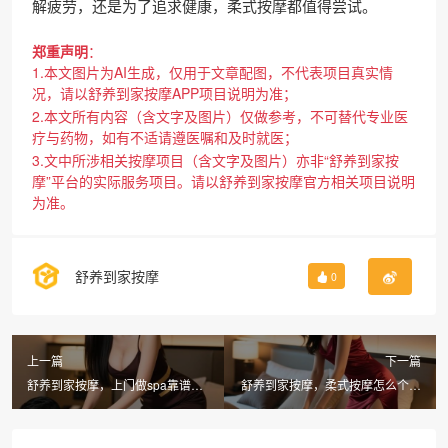
解疲劳，还是为了追求健康，柔式按摩都值得尝试。
郑重声明
：
1.本文图片为AI生成，仅用于文章配图，不代表项目真实情
况，请以舒养到家按摩APP项目说明为准；
2.本文所有内容（含文字及图片）仅做参考，不可替代专业医
疗与药物，如有不适请遵医嘱和及时就医；
3.文中所涉相关按摩项目（含文字及图片）亦非“舒养到家按
摩”平台的实际服务项目。请以舒养到家按摩官方相关项目说明
为准。
舒养到家按摩
0
上一篇
下一篇
舒养到家按摩，上门做spa靠谱
舒养到家按摩，柔式按摩怎么个按
吗？居家养生新选择
法轻松掌握