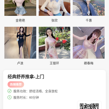
金艳艳
张欣
千惠
📷
📷
📷
卢浪
王银环
卿春梅
经典舒养推拿-上门
热销推荐
服务功效：舒经活络、全身放松
服务时长：60分钟