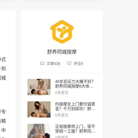
舒养同城按摩
中式
文章
636
评论
0
十到
同城
40岁后压力大睡不好？
舒养同城按摩6大体验
项目实测，在家享上门
0条留言
SPA，30分钟解乏
约按摩女上门要付诚意
金？千万别踩坑！舒养
等专
同城按摩教你避雷
0条留言
位精
正规按摩师上门，穿不
）中
穿统一工服？舒养同城
按摩揭秘内幕
0条留言