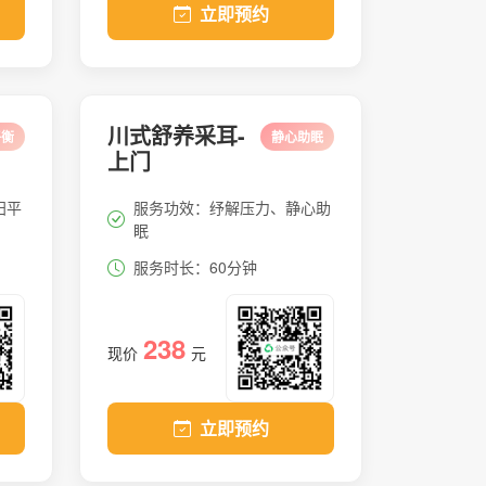
立即预约
川式舒养采耳-
平衡
静心助眠
上门
阳平
服务功效：纾解压力、静心助
眠
服务时长：60分钟
238
现价
元
立即预约