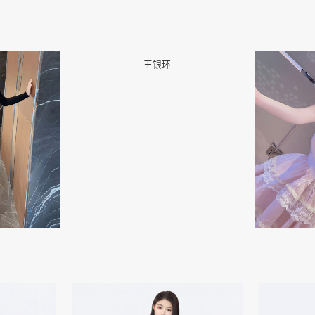
📷
📷
王银环
👤
👤