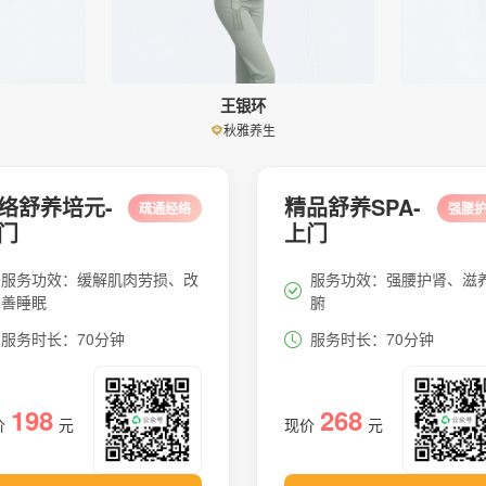
王银环
秋雅养生
络舒养培元-
精品舒养SPA-
疏通经络
强腰
门
上门
服务功效：缓解肌肉劳损、改
服务功效：强腰护肾、滋
善睡眠
腑
服务时长：70分钟
服务时长：70分钟
198
268
价
元
现价
元