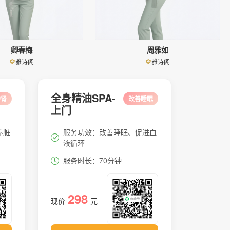
卿春梅
周雅如
雅诗阁
雅诗阁
全身精油SPA-
护肾
改善睡眠
上门
养脏
服务功效：改善睡眠、促进血
液循环
服务时长：70分钟
298
现价
元