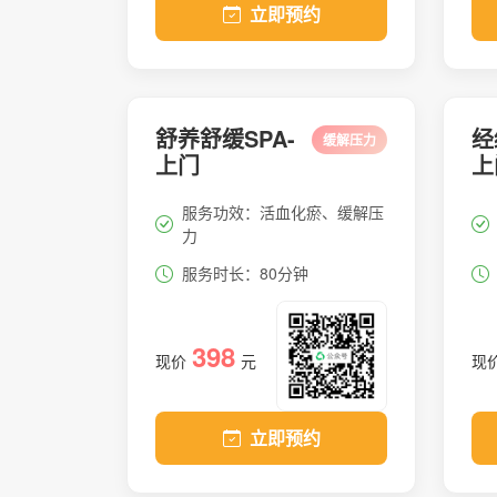
立即预约
舒养舒缓SPA-
经
缓解压力
上门
上
服务功效：活血化瘀、缓解压
力
服务时长：80分钟
398
现价
元
现
立即预约