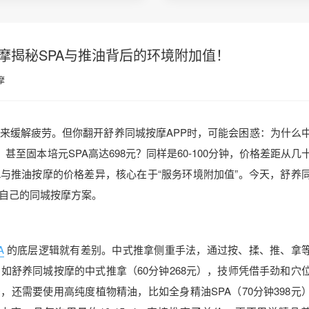
摩揭秘SPA与推油背后的环境附加值！
摩
来缓解疲劳。但你翻开舒养同城按摩APP时，可能会困惑：为什么
元，甚至固本培元SPA高达698元？同样是60-100分钟，价格差距从几
A与推油按摩的价格差异，核心在于“服务环境附加值”。今天，舒养
自己的同城按摩方案。
A
的底层逻辑就有差别。中式推拿侧重手法，通过按、揉、推、拿
如舒养同城按摩的中式推拿（60分钟268元），技师凭借手劲和穴
，还需要使用高纯度植物精油，比如全身精油SPA（70分钟398元