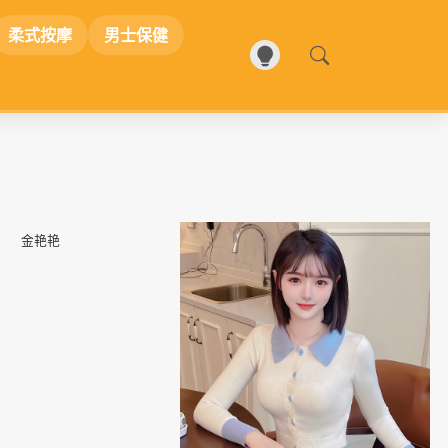
柔式按摩
男士保健
📷
金艳艳