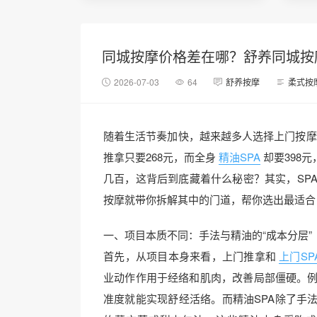
同城按摩价格差在哪？舒养同城按
2026-07-03
64
舒养按摩
柔式按
随着生活节奏加快，越来越多人选择上门按摩
推拿只要268元，而全身
精油SPA
却要398
几百，这背后到底藏着什么秘密？其实，SP
按摩就带你拆解其中的门道，帮你选出最适合
一、项目本质不同：手法与精油的“成本分层”
首先，从项目本身来看，上门推拿和
上门SP
业动作作用于经络和肌肉，改善局部僵硬。例
准度就能实现舒经活络。而精油SPA除了手法