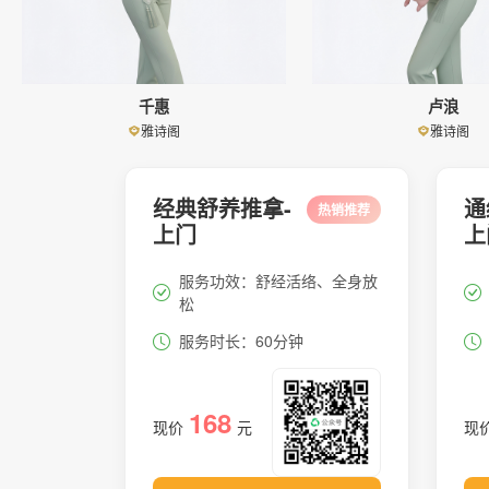
千惠
卢浪
雅诗阁
雅诗阁
经典舒养推拿-
通
热销推荐
上门
上
服务功效：舒经活络、全身放
松
服务时长：60分钟
168
现价
元
现