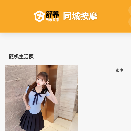
同城按摩
随机生活照
📷
📷
张建