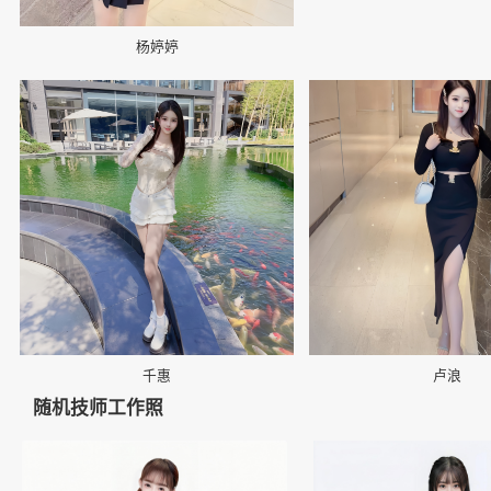
杨婷婷
📷
📷
千惠
卢浪
随机技师工作照
👤
👤