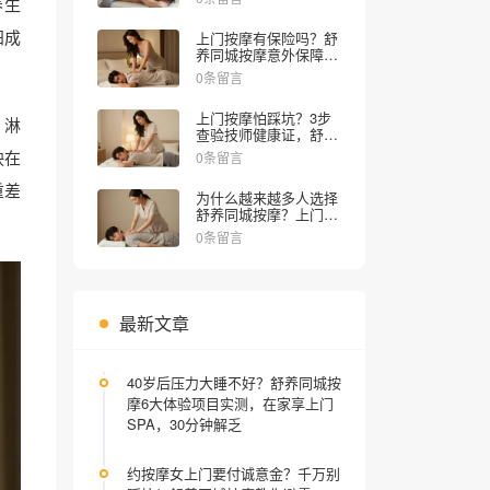
养生
阳成
上门按摩有保险吗？舒
养同城按摩意外保障全
解析
0条留言
上门按摩怕踩坑？3步
、淋
查验技师健康证，舒养
同城按摩教你安心约！
映在
0条留言
重差
为什么越来越多人选择
舒养同城按摩？上门推
拿30分钟到家，正规服
0条留言
务全程无忧
最新文章
40岁后压力大睡不好？舒养同城按
摩6大体验项目实测，在家享上门
SPA，30分钟解乏
约按摩女上门要付诚意金？千万别