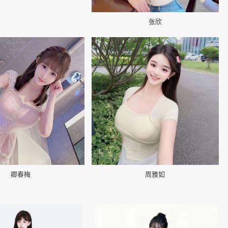
张欣
📷
卿春梅
周雅如
👤