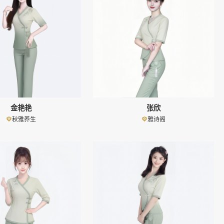
金艳艳
张欣
秋雅养生
雅诗阁
👤