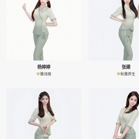
杨婷婷
张建
雅诗阁
秋雅养生
👤
👤