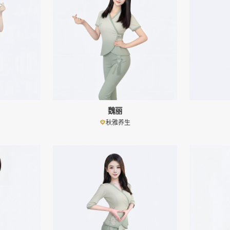
魏丽
秋雅养生
👤
👤