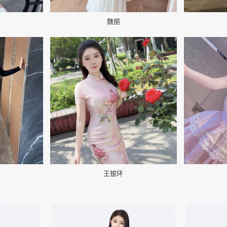
魏丽
📷
📷
王银环
👤
👤