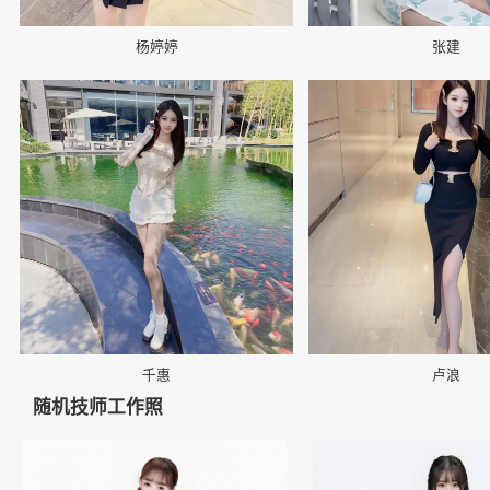
杨婷婷
张建
📷
📷
千惠
卢浪
随机技师工作照
👤
👤