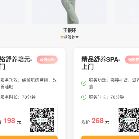
王银环
秋雅养生
络舒养培元-
精品舒养SPA-
疏通经络
强腰
门
上门
服务功效：缓解肌肉劳损、改
服务功效：强腰护肾、滋
善睡眠
腑
服务时长：70分钟
服务时长：70分钟
198
268
价
元
现价
元