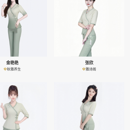
金艳艳
张欣
秋雅养生
雅诗阁
👤