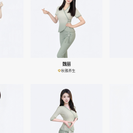
魏丽
秋雅养生
👤
👤