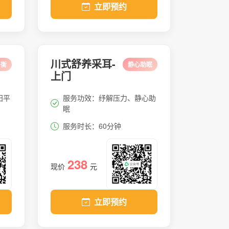
立即预约
川式舒养采耳-
平衡
静心助眠
上门
阳平
服务功效：纾解压力、静心助
眠
服务时长：60分钟
238
现价
元
立即预约