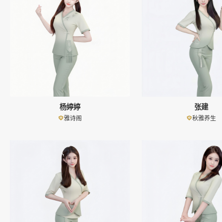
杨婷婷
张建
雅诗阁
秋雅养生
👤
👤