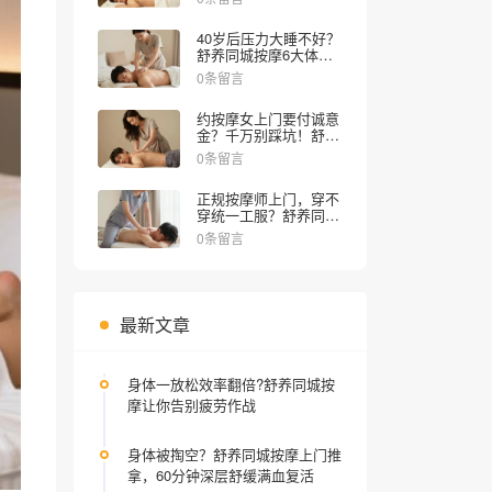
就该这么过！
40岁后压力大睡不好？
舒养同城按摩6大体验
项目实测，在家享上门
0条留言
SPA，30分钟解乏
约按摩女上门要付诚意
金？千万别踩坑！舒养
同城按摩教你避雷
0条留言
正规按摩师上门，穿不
穿统一工服？舒养同城
按摩揭秘内幕
0条留言
最新文章
身体一放松效率翻倍?舒养同城按
摩让你告别疲劳作战
身体被掏空？舒养同城按摩上门推
拿，60分钟深层舒缓满血复活