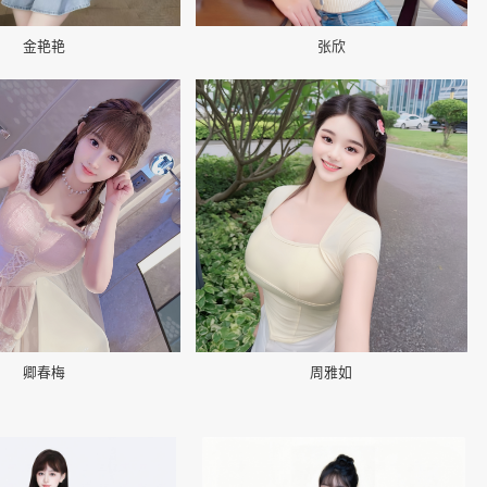
金艳艳
张欣
📷
卿春梅
周雅如
👤