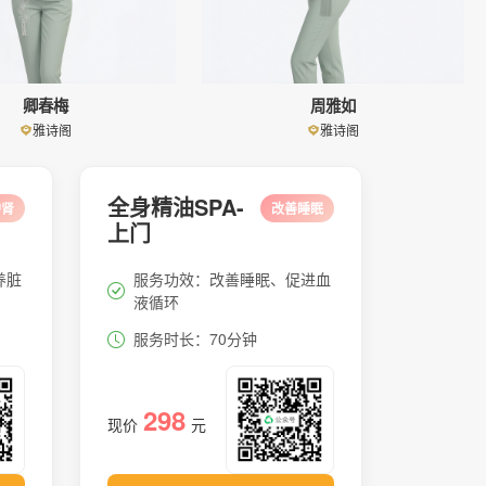
卿春梅
周雅如
雅诗阁
雅诗阁
全身精油SPA-
护肾
改善睡眠
上门
养脏
服务功效：改善睡眠、促进血
液循环
服务时长：70分钟
298
现价
元