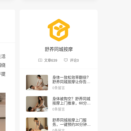
舒养同城按摩
生活
文章
639
评论
0
围绕
并提
身体一放松效率翻倍?
舒养同城按摩让你告别
疲劳作战
0条留言
身体被掏空？舒养同城
按摩上门推拿，60分钟
深层舒缓满血复活
0条留言
舒养同城按摩上门服
务，一键预约30分钟到
府，下班后的专属时光
0条留言