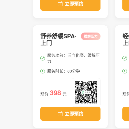
立即预约
舒养舒缓SPA-
经
缓解压力
上门
上
服务功效：活血化瘀、缓解压
力
服务时长：80分钟
398
现价
元
现
立即预约