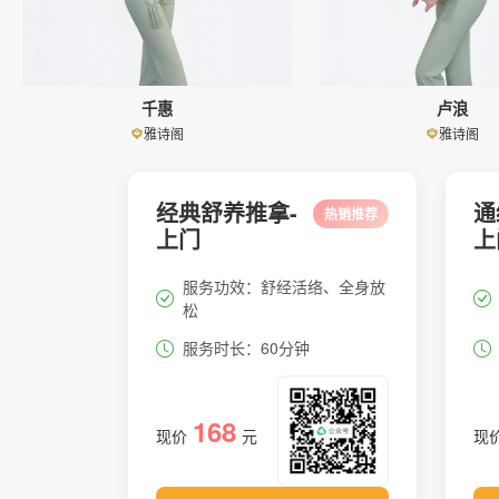
千惠
卢浪
雅诗阁
雅诗阁
经典舒养推拿-
通
热销推荐
上门
上
服务功效：舒经活络、全身放
松
服务时长：60分钟
168
现价
元
现