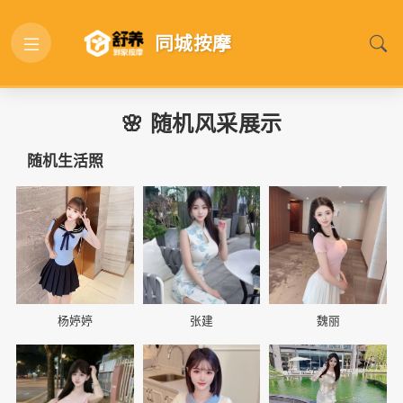
同城按摩
🌸 随机风采展示
随机生活照
📷
📷
📷
杨婷婷
张建
魏丽
📷
📷
📷