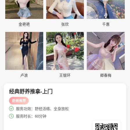
金艳艳
张欣
千惠
📷
📷
📷
卢浪
王银环
卿春梅
经典舒养推拿-上门
热销推荐
服务功效：舒经活络、全身放松
服务时长：60分钟