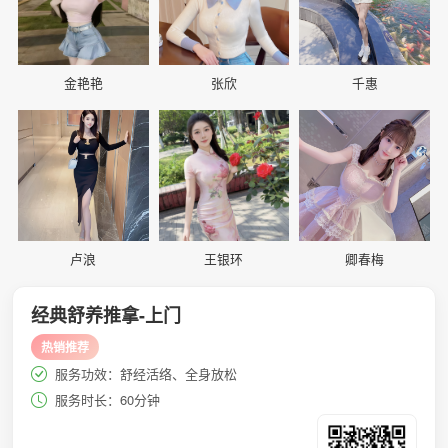
金艳艳
张欣
千惠
📷
📷
📷
卢浪
王银环
卿春梅
经典舒养推拿-上门
热销推荐
服务功效：舒经活络、全身放松
服务时长：60分钟