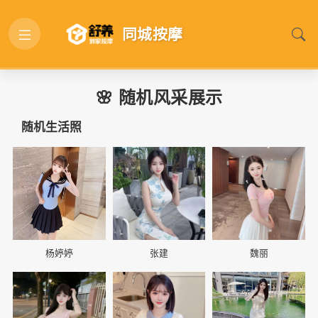
同城按摩
🌸 随机风采展示
随机生活照
📷
📷
📷
杨婷婷
张建
魏丽
📷
📷
📷