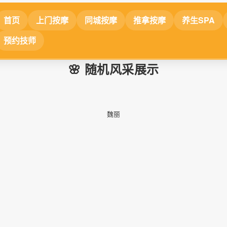
首页
上门按摩
同城按摩
推拿按摩
养生SPA
些项目？做spa对身体有什么好处？柔式按摩怎么个按法
预约技师
重力按摩，柔式按摩更注重手法的细腻与技巧的运用，通过轻柔的
。这种手法不仅能让顾客感到舒适，还能有效缓解肌肉疲劳和紧张。
业培训，掌握多种柔式按摩技巧，能够根据顾客的具体情况调整力度
开始，逐步向上推揉，再配合点穴和拉伸，帮助释放肩颈部位的压
油，结合轻柔的按摩手法，让整个身体得到深度放松。
如果顾客有严重的身体问题，如骨骼疾病、皮肤病或其他慢性病，
技师也会在服务前询问顾客的基本健康状况，确保服务的安全性和