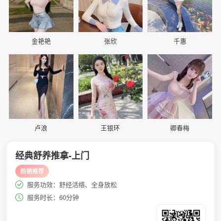
金艳艳
张欣
千惠
📷
📷
📷
卢浪
王银环
卿春梅
经典舒养推拿-上门
热销推荐
服务功效：舒经活络、全身放松
服务时长：60分钟