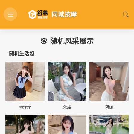
同城按摩
🌸 随机风采展示
随机生活照
📷
📷
📷
杨婷婷
张建
魏丽
📷
📷
📷