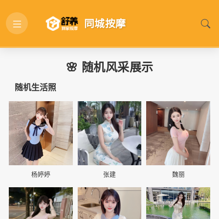
同城按摩
🌸 随机风采展示
随机生活照
📷
📷
📷
杨婷婷
张建
魏丽
📷
📷
📷