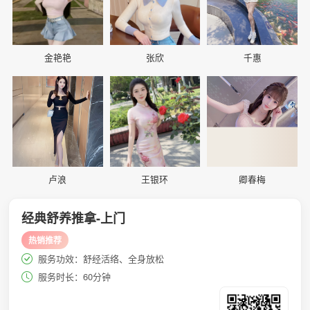
金艳艳
张欣
千惠
📷
📷
📷
卢浪
王银环
卿春梅
经典舒养推拿-上门
热销推荐
服务功效：舒经活络、全身放松
服务时长：60分钟