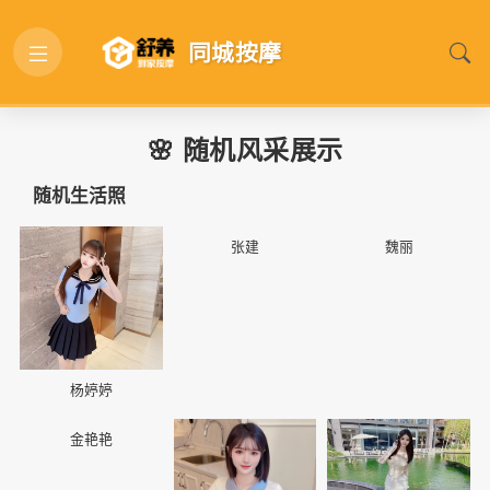
同城按摩
🌸 随机风采展示
随机生活照
📷
📷
📷
张建
魏丽
杨婷婷
📷
📷
📷
金艳艳