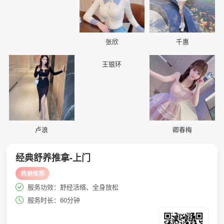
张欣
千惠
📷
📷
📷
王银环
卢浪
卿春梅
经典舒养推拿-上门
热销推荐
服务功效：舒经活络、全身放松
服务时长：60分钟