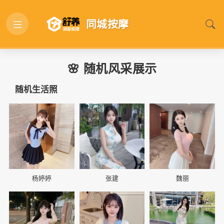
同城按摩
🌸 随机风采展示
随机生活照
📷
📷
📷
杨婷婷
张建
魏丽
📷
📷
📷