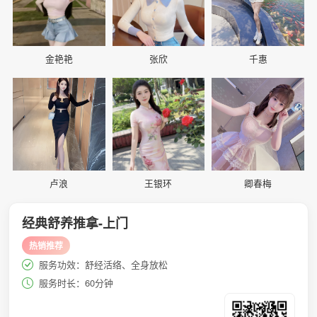
金艳艳
张欣
千惠
📷
📷
📷
卢浪
王银环
卿春梅
经典舒养推拿-上门
热销推荐
服务功效：舒经活络、全身放松
服务时长：60分钟