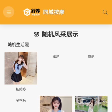
同城按摩
🌸 随机风采展示
随机生活照
📷
📷
📷
张建
魏丽
杨婷婷
📷
📷
📷
金艳艳