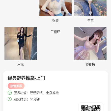
张欣
千惠
📷
📷
📷
王银环
卢浪
卿春梅
经典舒养推拿-上门
热销推荐
服务功效：舒经活络、全身放松
服务时长：60分钟