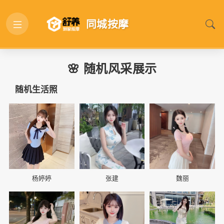
同城按摩
🌸 随机风采展示
随机生活照
📷
📷
📷
杨婷婷
张建
魏丽
📷
📷
📷