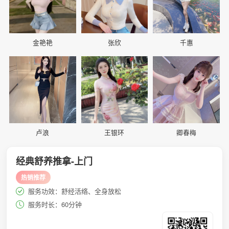
金艳艳
张欣
千惠
📷
📷
📷
卢浪
王银环
卿春梅
经典舒养推拿-上门
热销推荐
服务功效：舒经活络、全身放松
服务时长：60分钟