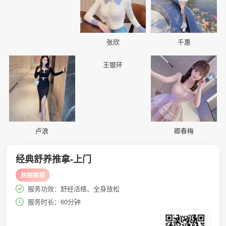
张欣
千惠
📷
📷
📷
王银环
卢浪
卿春梅
经典舒养推拿-上门
热销推荐
服务功效：舒经活络、全身放松
服务时长：60分钟