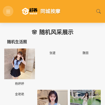
同城按摩
🌸 随机风采展示
随机生活照
📷
📷
📷
张建
魏丽
杨婷婷
📷
📷
📷
金艳艳