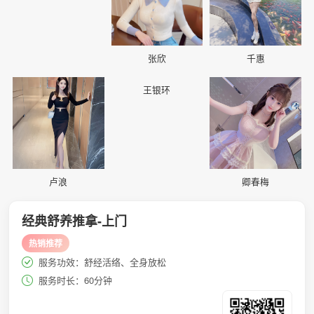
张欣
千惠
📷
📷
📷
王银环
卢浪
卿春梅
经典舒养推拿-上门
热销推荐
服务功效：舒经活络、全身放松
服务时长：60分钟