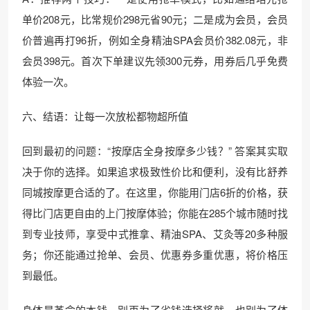
单价208元，比常规价298元省90元；二是成为会员，会员
价普遍再打96折，例如全身精油SPA会员价382.08元，非
会员398元。首次下单建议先领300元券，用券后几乎免费
体验一次。
六、结语：让每一次放松都物超所值
回到最初的问题：“按摩店全身按摩多少钱？” 答案其实取
决于你的选择。如果追求极致性价比和便利，没有比舒养
同城按摩更合适的了。在这里，你能用门店6折的价格，获
得比门店更自由的上门按摩体验；你能在285个城市随时找
到专业技师，享受中式推拿、精油SPA、艾灸等20多种服
务；你还能通过抢单、会员、优惠券多重优惠，将价格压
到最低。
身体是革命的本钱，别再为了省钱选择将就，也别为了体