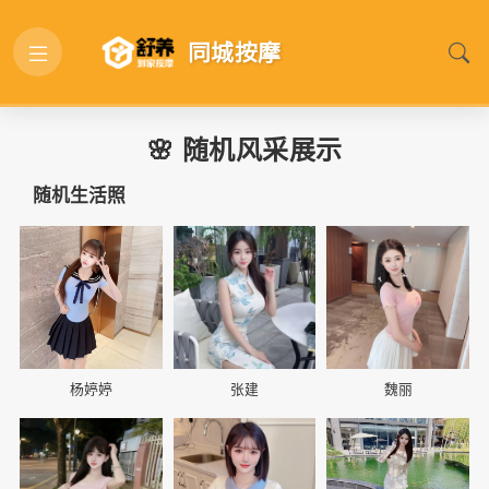
同城按摩
🌸 随机风采展示
随机生活照
📷
📷
📷
杨婷婷
张建
魏丽
📷
📷
📷