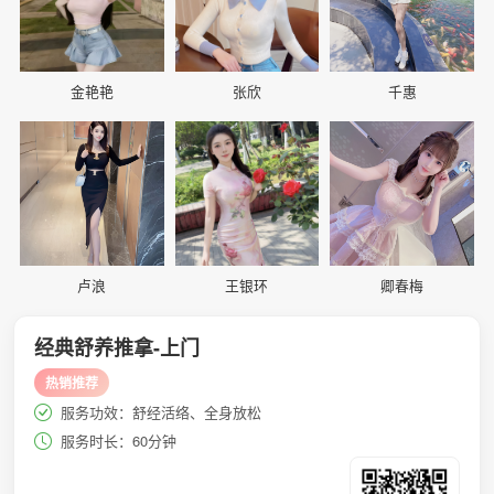
金艳艳
张欣
千惠
📷
📷
📷
卢浪
王银环
卿春梅
经典舒养推拿-上门
热销推荐
服务功效：舒经活络、全身放松
服务时长：60分钟