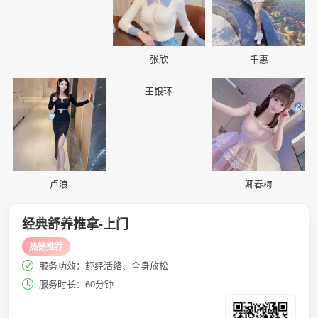
张欣
千惠
📷
📷
📷
王银环
卢浪
卿春梅
经典舒养推拿-上门
热销推荐
服务功效：舒经活络、全身放松
服务时长：60分钟