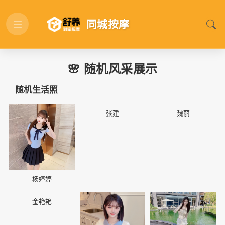
同城按摩
🌸 随机风采展示
随机生活照
📷
📷
📷
张建
魏丽
杨婷婷
📷
📷
📷
金艳艳