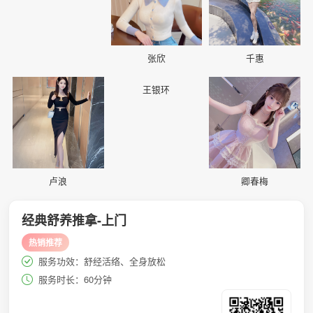
张欣
千惠
📷
📷
📷
王银环
卢浪
卿春梅
经典舒养推拿-上门
热销推荐
服务功效：舒经活络、全身放松
服务时长：60分钟