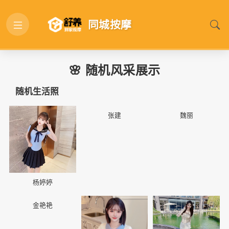
同城按摩
🌸 随机风采展示
随机生活照
📷
📷
📷
张建
魏丽
杨婷婷
📷
📷
📷
金艳艳