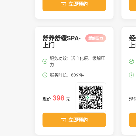
立即预约
舒养舒缓SPA-
经
缓解压力
上门
上
服务功效：活血化瘀、缓解压
力
服务时长：80分钟
398
现价
元
现
立即预约