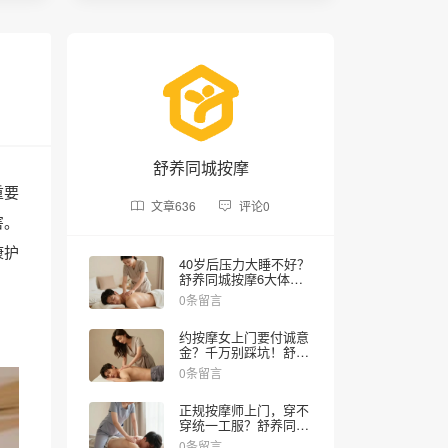
舒养同城按摩
重要
文章
636
评论
0
害。
康护
40岁后压力大睡不好？
舒养同城按摩6大体验
项目实测，在家享上门
0条留言
SPA，30分钟解乏
约按摩女上门要付诚意
金？千万别踩坑！舒养
同城按摩教你避雷
0条留言
正规按摩师上门，穿不
穿统一工服？舒养同城
按摩揭秘内幕
0条留言