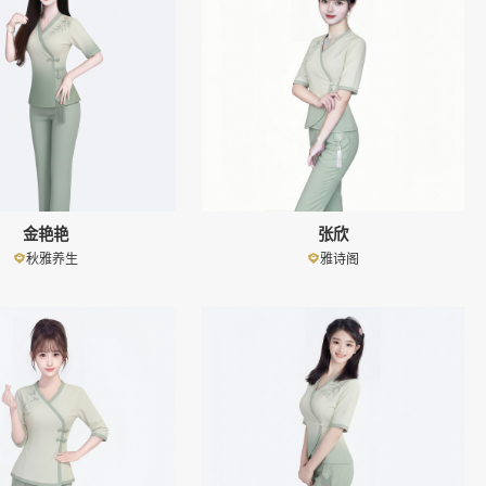
金艳艳
张欣
秋雅养生
雅诗阁
👤