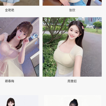
金艳艳
张欣
📷
卿春梅
周雅如
👤