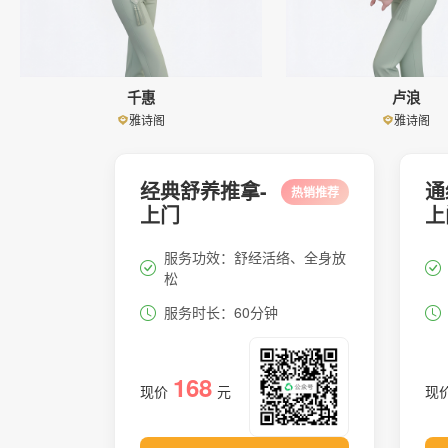
千惠
卢浪
雅诗阁
雅诗阁
经典舒养推拿-
通
热销推荐
上门
上
服务功效：舒经活络、全身放
松
服务时长：60分钟
168
现价
元
现