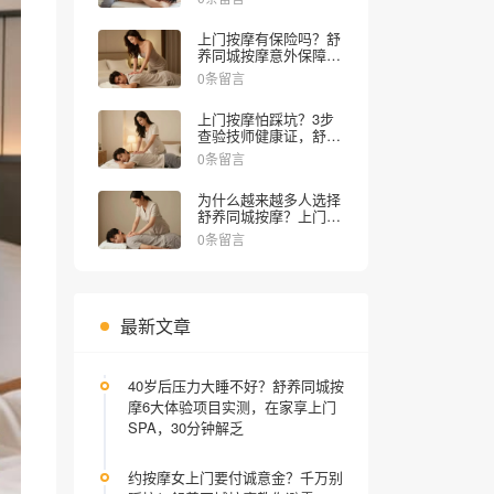
上门按摩有保险吗？舒
养同城按摩意外保障全
解析
0条留言
上门按摩怕踩坑？3步
查验技师健康证，舒养
同城按摩教你安心约！
0条留言
为什么越来越多人选择
舒养同城按摩？上门推
拿30分钟到家，正规服
0条留言
务全程无忧
最新文章
40岁后压力大睡不好？舒养同城按
摩6大体验项目实测，在家享上门
SPA，30分钟解乏
约按摩女上门要付诚意金？千万别