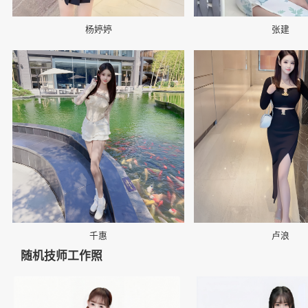
杨婷婷
张建
📷
📷
千惠
卢浪
随机技师工作照
👤
👤