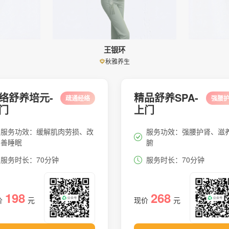
王银环
秋雅养生
络舒养培元-
精品舒养SPA-
疏通经络
强腰
门
上门
服务功效：缓解肌肉劳损、改
服务功效：强腰护肾、滋
善睡眠
腑
服务时长：70分钟
服务时长：70分钟
198
268
价
元
现价
元