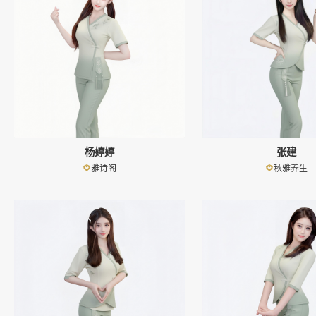
杨婷婷
张建
雅诗阁
秋雅养生
👤
👤