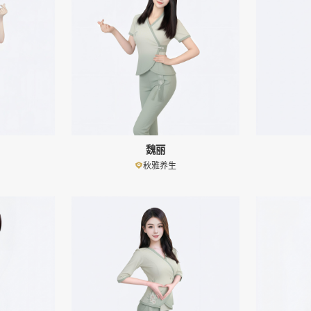
魏丽
秋雅养生
👤
👤