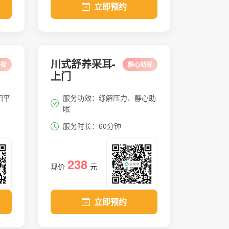
立即预约
川式舒养采耳-
平衡
静心助眠
上门
阳平
服务功效：纾解压力、静心助
眠
服务时长：60分钟
238
现价
元
立即预约