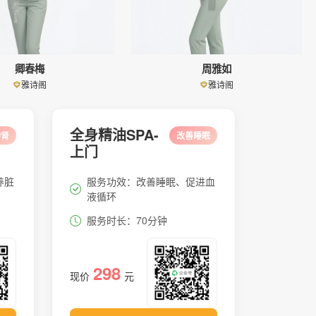
卿春梅
周雅如
雅诗阁
雅诗阁
全身精油SPA-
护肾
改善睡眠
上门
养脏
服务功效：改善睡眠、促进血
液循环
服务时长：70分钟
298
现价
元