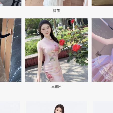
魏丽
📷
📷
王银环
👤
👤