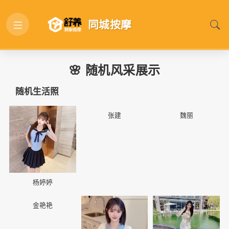
同城按摩
🌸 随机风采展示
随机生活照
📷
📷
📷
张建
魏丽
杨婷婷
📷
📷
📷
金艳艳