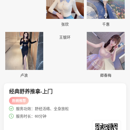
张欣
千惠
📷
📷
📷
王银环
卢浪
卿春梅
经典舒养推拿-上门
热销推荐
服务功效：舒经活络、全身放松
服务时长：60分钟