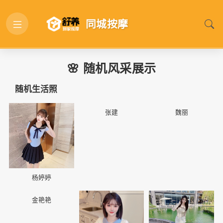
同城按摩
🌸 随机风采展示
随机生活照
📷
📷
📷
张建
魏丽
杨婷婷
📷
📷
📷
金艳艳