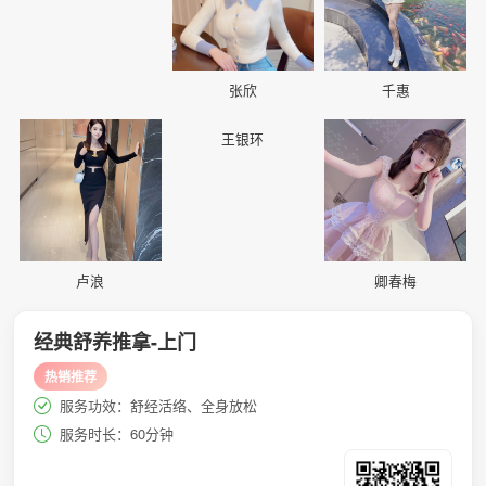
张欣
千惠
📷
📷
📷
王银环
卢浪
卿春梅
经典舒养推拿-上门
热销推荐
服务功效：舒经活络、全身放松
服务时长：60分钟