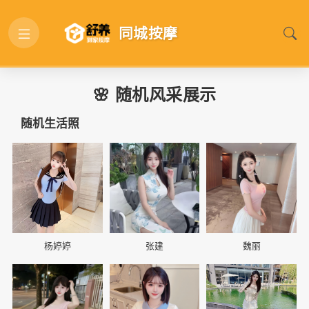
同城按摩
🌸 随机风采展示
随机生活照
📷
📷
📷
杨婷婷
张建
魏丽
📷
📷
📷