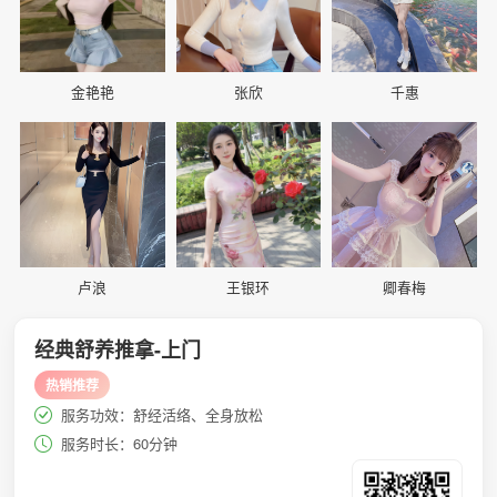
金艳艳
张欣
千惠
📷
📷
📷
卢浪
王银环
卿春梅
经典舒养推拿-上门
热销推荐
服务功效：舒经活络、全身放松
服务时长：60分钟