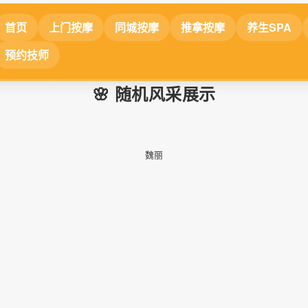
首页
上门按摩
同城按摩
推拿按摩
养生SPA
预约技师