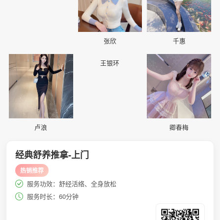
张欣
千惠
📷
📷
📷
王银环
卢浪
卿春梅
经典舒养推拿-上门
热销推荐
服务功效：舒经活络、全身放松
服务时长：60分钟