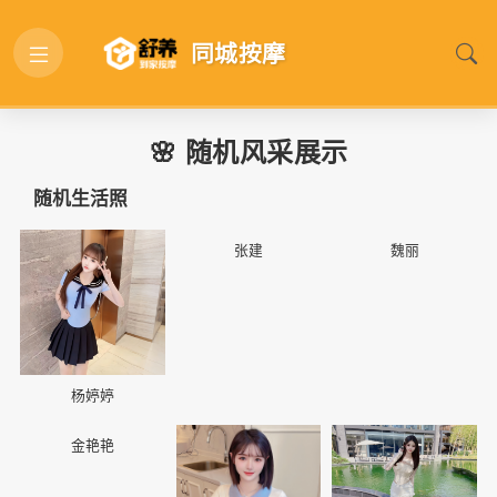
同城按摩
🌸 随机风采展示
随机生活照
📷
📷
📷
张建
魏丽
杨婷婷
📷
📷
📷
金艳艳