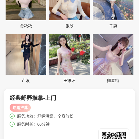
金艳艳
张欣
千惠
📷
📷
📷
卢浪
王银环
卿春梅
经典舒养推拿-上门
热销推荐
服务功效：舒经活络、全身放松
服务时长：60分钟