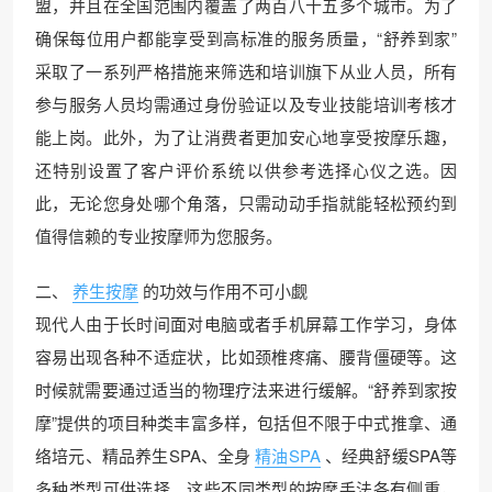
盟，并且在全国范围内覆盖了两百八十五多个城市。为了
确保每位用户都能享受到高标准的服务质量，“舒养到家”
采取了一系列严格措施来筛选和培训旗下从业人员，所有
参与服务人员均需通过身份验证以及专业技能培训考核才
能上岗。此外，为了让消费者更加安心地享受按摩乐趣，
还特别设置了客户评价系统以供参考选择心仪之选。因
此，无论您身处哪个角落，只需动动手指就能轻松预约到
值得信赖的专业按摩师为您服务。
二、
养生按摩
的功效与作用不可小觑
现代人由于长时间面对电脑或者手机屏幕工作学习，身体
容易出现各种不适症状，比如颈椎疼痛、腰背僵硬等。这
时候就需要通过适当的物理疗法来进行缓解。“舒养到家按
摩”提供的项目种类丰富多样，包括但不限于中式推拿、通
络培元、精品养生SPA、全身
精油SPA
、经典舒缓SPA等
多种类型可供选择。这些不同类型的按摩手法各有侧重，