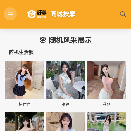
同城按摩
🌸 随机风采展示
随机生活照
📷
📷
📷
杨婷婷
张建
魏丽
📷
📷
📷