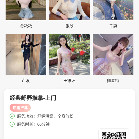
金艳艳
张欣
千惠
📷
📷
📷
卢浪
王银环
卿春梅
经典舒养推拿-上门
热销推荐
服务功效：舒经活络、全身放松
服务时长：60分钟