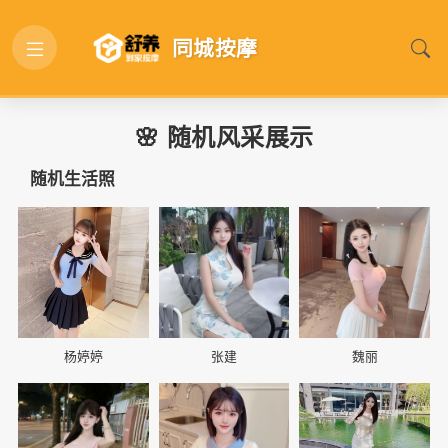
同城按摩
🌸 随机风采展示
随机生活照
📷
📷
📷
杨婷婷
张建
魏丽
📷
📷
📷