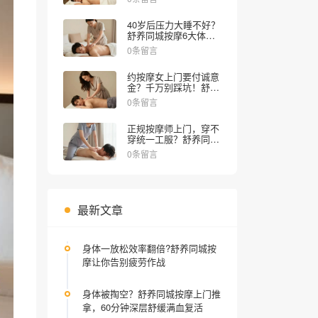
就该这么过！
40岁后压力大睡不好？
舒养同城按摩6大体验
项目实测，在家享上门
0条留言
SPA，30分钟解乏
约按摩女上门要付诚意
金？千万别踩坑！舒养
同城按摩教你避雷
0条留言
正规按摩师上门，穿不
穿统一工服？舒养同城
按摩揭秘内幕
0条留言
最新文章
身体一放松效率翻倍?舒养同城按
摩让你告别疲劳作战
身体被掏空？舒养同城按摩上门推
拿，60分钟深层舒缓满血复活