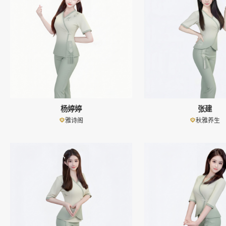
杨婷婷
张建
雅诗阁
秋雅养生
👤
👤