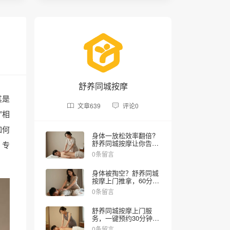
舒养同城按摩
其是
文章
639
评论
0
”相
如何
身体一放松效率翻倍?
舒养同城按摩让你告别
、专
疲劳作战
0条留言
身体被掏空？舒养同城
按摩上门推拿，60分钟
深层舒缓满血复活
0条留言
舒养同城按摩上门服
务，一键预约30分钟到
府，下班后的专属时光
0条留言