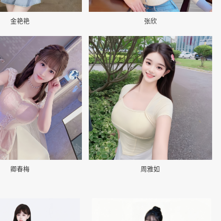
金艳艳
张欣
📷
卿春梅
周雅如
👤