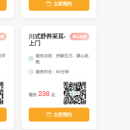
立即预约
川式舒养采耳-
平衡
静心助眠
上门
阳平
服务功效：纾解压力、静心助
眠
服务时长：60分钟
238
现价
元
立即预约