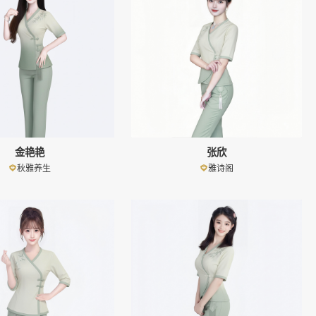
金艳艳
张欣
秋雅养生
雅诗阁
👤