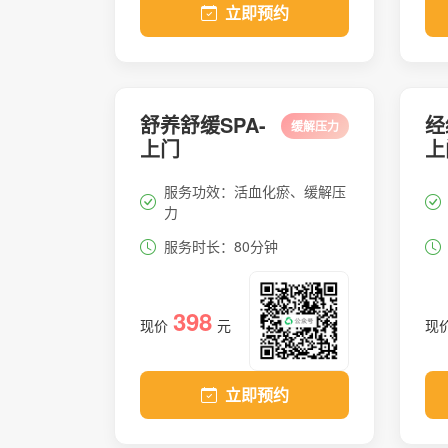
立即预约
舒养舒缓SPA-
经
缓解压力
上门
上
服务功效：活血化瘀、缓解压
力
服务时长：80分钟
398
现价
元
现
立即预约