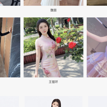
魏丽
📷
📷
王银环
👤
👤