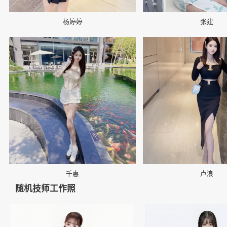
杨婷婷
张建
📷
📷
千惠
卢浪
随机技师工作照
👤
👤