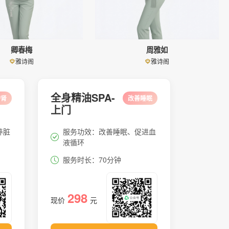
卿春梅
周雅如
雅诗阁
雅诗阁
全身精油SPA-
护肾
改善睡眠
上门
养脏
服务功效：改善睡眠、促进血
液循环
服务时长：70分钟
298
现价
元