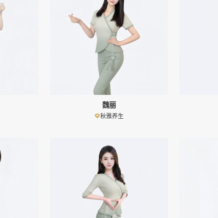
魏丽
秋雅养生
👤
👤