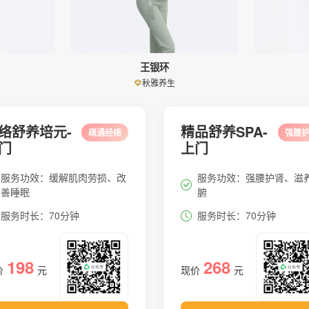
王银环
秋雅养生
络舒养培元-
精品舒养SPA-
疏通经络
强腰
门
上门
服务功效：缓解肌肉劳损、改
服务功效：强腰护肾、滋
善睡眠
腑
服务时长：70分钟
服务时长：70分钟
198
268
价
元
现价
元