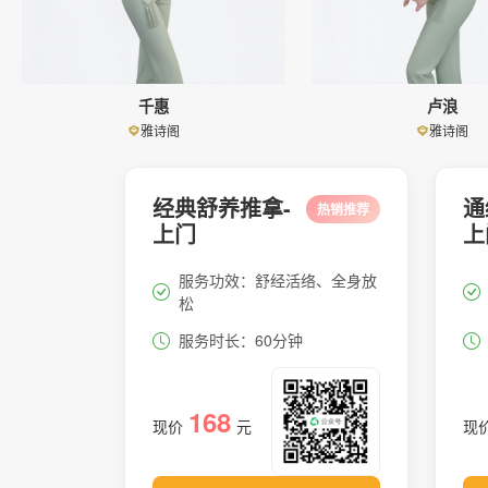
千惠
卢浪
雅诗阁
雅诗阁
经典舒养推拿-
通
热销推荐
上门
上
服务功效：舒经活络、全身放
松
服务时长：60分钟
168
现价
元
现