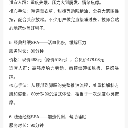
适宜人群：重度失眠、压力大到脱发、情绪焦虑。
核心手法：精选薰衣草、甜橙等助眠精油，全身大范围推
按，配合头部放松。不少用户做完直接睡过去，技师会贴
心地帮你盖好毯子。
5. 经典舒缓SPA——活血化瘀，缓解压力
服务时长：80分钟
价格：现价498元（原价518元），会员价478.08元
适宜人群：高强度脑力劳动、肩颈僵硬如铁板、易怒暴
躁。
核心手法：从颈部到脚踝的完整推油流程，着重松解斜方
肌和髋部。80分钟的沉浸式体验，相当于一次深度心灵按
摩。
6. 疏通经络SPA——加速代谢，帮助睡眠
服务时长：90分钟