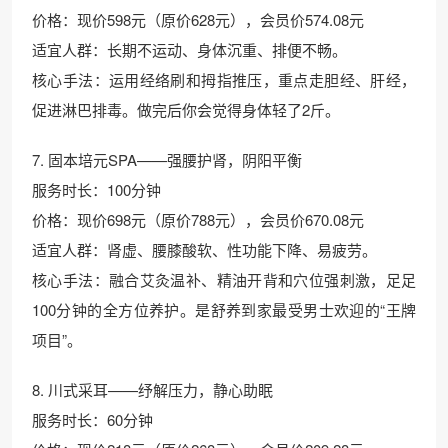
价格：现价598元（原价628元），会员价574.08元
适宜人群：长期不运动、身体沉重、排便不畅。
核心手法：运用经络刷和拇指推压，重点走胆经、肝经，
促进淋巴排毒。做完后你会觉得身体轻了2斤。
7. 固本培元SPA——强腰护肾，阴阳平衡
服务时长：100分钟
价格：现价698元（原价788元），会员价670.08元
适宜人群：肾虚、腰膝酸软、性功能下降、易疲劳。
核心手法：融合艾灸温补、精油开背和穴位强刺激，足足
100分钟的全方位养护。是舒养到家最受男士欢迎的“王牌
项目”。
8. 川式采耳——纾解压力，静心助眠
服务时长：60分钟