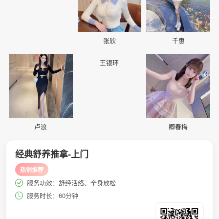
张欣
千惠
📷
📷
📷
王银环
卢浪
卿春梅
经典舒养推拿-上门
热销推荐
服务功效：舒经活络、全身放松
服务时长：60分钟