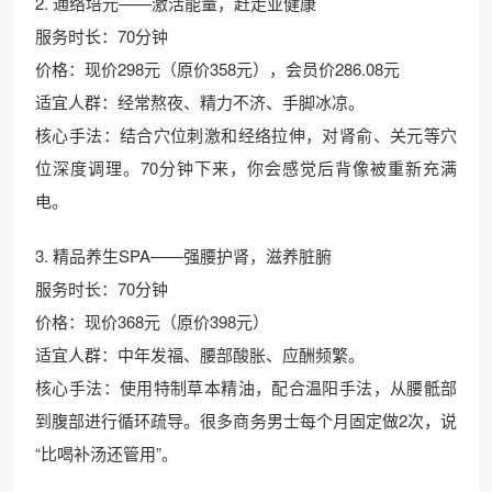
2. 通络培元——激活能量，赶走亚健康
服务时长：70分钟
价格：现价298元（原价358元），会员价286.08元
适宜人群：经常熬夜、精力不济、手脚冰凉。
核心手法：结合穴位刺激和经络拉伸，对肾俞、关元等穴
位深度调理。70分钟下来，你会感觉后背像被重新充满
电。
3. 精品养生SPA——强腰护肾，滋养脏腑
服务时长：70分钟
价格：现价368元（原价398元）
适宜人群：中年发福、腰部酸胀、应酬频繁。
核心手法：使用特制草本精油，配合温阳手法，从腰骶部
到腹部进行循环疏导。很多商务男士每个月固定做2次，说
“比喝补汤还管用”。