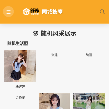
同城按摩
🌸 随机风采展示
随机生活照
📷
📷
📷
张建
魏丽
杨婷婷
📷
📷
📷
金艳艳