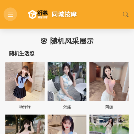
同城按摩
🌸 随机风采展示
随机生活照
📷
📷
📷
杨婷婷
张建
魏丽
📷
📷
📷