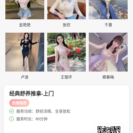
金艳艳
张欣
千惠
📷
📷
📷
卢浪
王银环
卿春梅
经典舒养推拿-上门
热销推荐
服务功效：舒经活络、全身放松
服务时长：60分钟