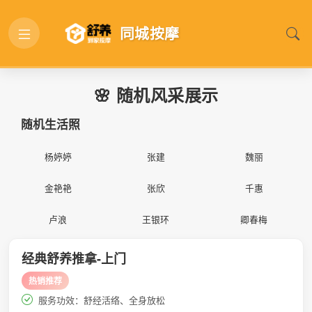
同城按摩
🌸 随机风采展示
随机生活照
📷
📷
📷
杨婷婷
张建
魏丽
📷
📷
📷
金艳艳
张欣
千惠
📷
📷
📷
卢浪
王银环
卿春梅
经典舒养推拿-上门
热销推荐
服务功效：舒经活络、全身放松