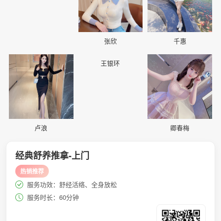
张欣
千惠
📷
📷
📷
王银环
卢浪
卿春梅
经典舒养推拿-上门
热销推荐
服务功效：舒经活络、全身放松
服务时长：60分钟