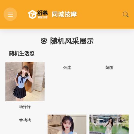
同城按摩
🌸 随机风采展示
随机生活照
📷
📷
📷
张建
魏丽
杨婷婷
📷
📷
📷
金艳艳