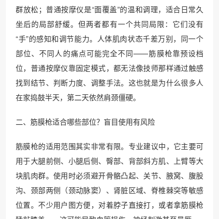
群放松；普通按摩仪是“面覆盖”的温和调理，适合日常久
坐后的局部舒缓。但两者都有一个共同局限：它们没有
“手”的感知和调节能力。人体肌肉状态千差万别，同一个
部位、不同人的痛点可能完全不同——筋膜枪靠预设档
位，普通按摩仪靠固定模式，都无法像技师那样通过触感
找到结节、判断力度、调整手法。这也就是为什么很多人
在家捣鼓半天，第二天依然肩颈僵硬。
二、筋膜枪适合哪些部位？盲目使用有风险
筋膜枪的适用范围其实非常有限。专业建议中，它主要可
用于大腿前侧、小腿后侧、臀部、背部斜方肌、上臂等大
块肌肉群。使用时必须避开骨骼凸起、关节、腋窝、腹股
沟、颈部两侧（颈动脉窦）、肾脏区域、脊椎棘突等敏感
位置。不少用户图方便，对着脖子直接打，或者拿筋膜枪