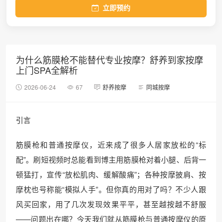
立即预约
为什么筋膜枪不能替代专业按摩？舒养到家按摩
上门SPA全解析
2026-06-24
67
舒养按摩
同城按摩
引言
筋膜枪和普通按摩仪，近来成了很多人居家放松的“标
配”。刷短视频时总能看到博主用筋膜枪对着小腿、后背一
顿猛打，宣传“放松肌肉、缓解酸痛”；各种按摩披肩、按
摩枕也号称能“模拟人手”。但你真的用对了吗？不少人跟
风买回家，用了几次发现效果平平，甚至越按越不舒服
——问题出在哪？今天我们就从筋膜枪与普通按摩仪的原