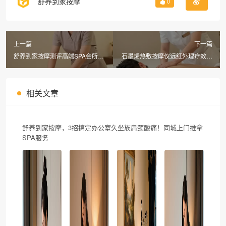
舒养到家按摩
0
上一篇
下一篇
舒养到家按摩测评高端SPA会所全
石墨烯热敷按摩仪远红外理疗效果
身按摩与面部护理，省下50%的钱
如何？舒养到家按摩同城上门实测
体验同款享受
揭秘！
相关文章
舒养到家按摩，3招搞定办公室久坐族肩颈酸痛！同城上门推拿
SPA服务