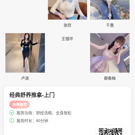
张欣
千惠
📷
📷
📷
王银环
卢浪
卿春梅
经典舒养推拿-上门
热销推荐
服务功效：舒经活络、全身放松
服务时长：60分钟