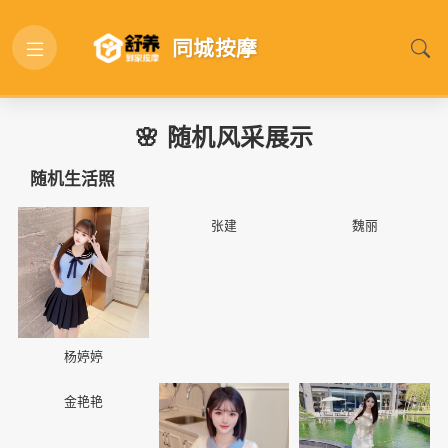
同城按摩
🌸 随机风采展示
随机生活照
📷
📷
📷
张建
魏丽
杨婷婷
📷
📷
📷
金艳艳