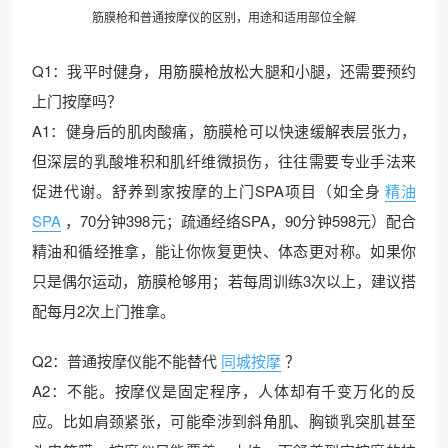
筋膜枪和普通按摩仪的区别，用途和适用部位全解
Q1：我平时健身，用筋膜枪放松大腿和小腿，还需要预约
上门按摩吗？
A1：健身后的肌肉酸痛，筋膜枪可以快速缓解表层张力，
但深层的乳酸堆积和肌纤维微损伤，往往需要专业手法来
促进代谢。舒养到家按摩的上门SPA项目（如全身
精油
SPA
，70分钟398元；疏通经络SPA，90分钟598元）配合
精油和循经推拿，能让你恢复更快、体态更对称。如果你
只是偶尔运动，筋膜枪够用；若每周训练3次以上，建议搭
配每月2次上门推拿。
Q2：普通按摩仪能不能替代
同城按摩
？
A2：不能。按摩仪是固定程序，人体却有千变万化的反
应。比如肩颈紧张，可能牵涉到斜角肌、胸锁乳突肌甚至