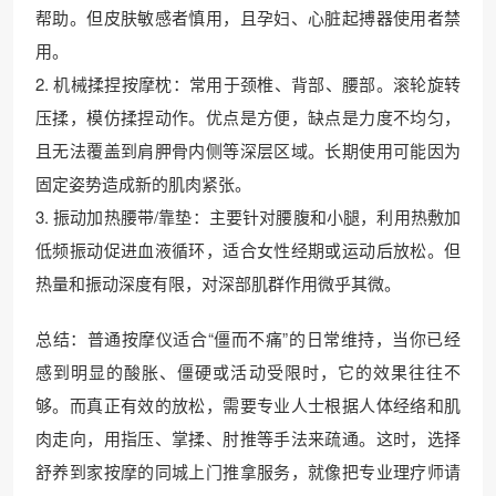
帮助。但皮肤敏感者慎用，且孕妇、心脏起搏器使用者禁
用。
2. 机械揉捏按摩枕：常用于颈椎、背部、腰部。滚轮旋转
压揉，模仿揉捏动作。优点是方便，缺点是力度不均匀，
且无法覆盖到肩胛骨内侧等深层区域。长期使用可能因为
固定姿势造成新的肌肉紧张。
3. 振动加热腰带/靠垫：主要针对腰腹和小腿，利用热敷加
低频振动促进血液循环，适合女性经期或运动后放松。但
热量和振动深度有限，对深部肌群作用微乎其微。
总结：普通按摩仪适合“僵而不痛”的日常维持，当你已经
感到明显的酸胀、僵硬或活动受限时，它的效果往往不
够。而真正有效的放松，需要专业人士根据人体经络和肌
肉走向，用指压、掌揉、肘推等手法来疏通。这时，选择
舒养到家按摩的同城上门推拿服务，就像把专业理疗师请