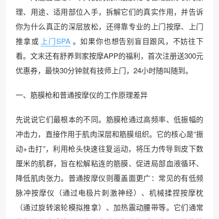
理、用途、适用部位入手，拆解它们的真实作用，并告诉
你为什么真正的深层放松，还得靠专业的上门按摩、上门
推拿或
上门SPA
。如果你也想告别盲目跟风，不妨往下
看。文末还有舒养到家按摩APP的福利，首次注册送300元
优惠券，最快30分钟就有技师上门，24小时随叫随到。
一、筋膜枪和普通按摩仪的工作原理差异
先说说它们最根本的不同。筋膜枪通过高频率、低振幅的
冲击力，直接作用于肌肉深层和筋膜组织。它的核心是“振
动+击打”，利用枪头快速往复运动，将压力传导到皮下数
厘米的肌群，旨在松解粘连的筋膜、促进局部血液循环、
降低肌肉张力。普通按摩仪则覆盖面更广：常见的有低频
脉冲按摩仪（通过电极片刺激神经）、机械揉捏按摩枕
（通过旋转滚轮模拟推拿）、加热震动腰带等。它们通常