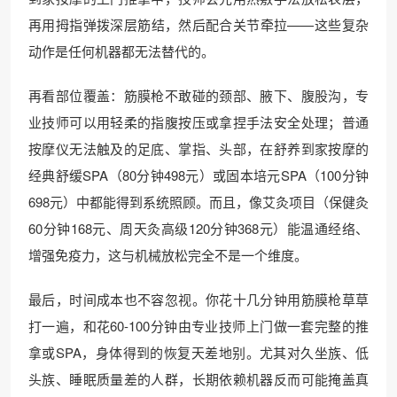
再用拇指弹拨深层筋结，然后配合关节牵拉——这些复杂
动作是任何机器都无法替代的。
再看部位覆盖：筋膜枪不敢碰的颈部、腋下、腹股沟，专
业技师可以用轻柔的指腹按压或拿捏手法安全处理；普通
按摩仪无法触及的足底、掌指、头部，在舒养到家按摩的
经典舒缓SPA（80分钟498元）或固本培元SPA（100分钟
698元）中都能得到系统照顾。而且，像艾灸项目（保健灸
60分钟168元、周天灸高级120分钟368元）能温通经络、
增强免疫力，这与机械放松完全不是一个维度。
最后，时间成本也不容忽视。你花十几分钟用筋膜枪草草
打一遍，和花60-100分钟由专业技师上门做一套完整的推
拿或SPA，身体得到的恢复天差地别。尤其对久坐族、低
头族、睡眠质量差的人群，长期依赖机器反而可能掩盖真