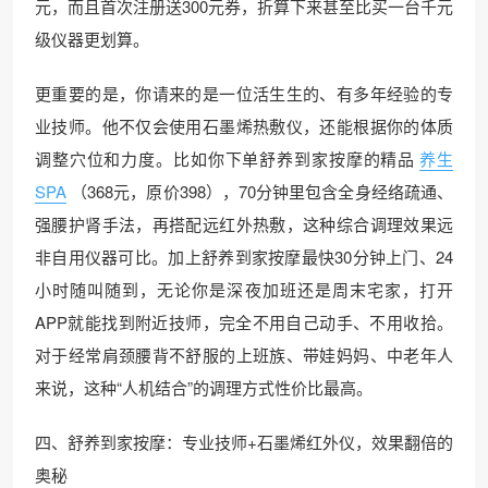
元，而且首次注册送300元券，折算下来甚至比买一台千元
级仪器更划算。
更重要的是，你请来的是一位活生生的、有多年经验的专
业技师。他不仅会使用石墨烯热敷仪，还能根据你的体质
调整穴位和力度。比如你下单舒养到家按摩的精品
养生
SPA
（368元，原价398），70分钟里包含全身经络疏通、
强腰护肾手法，再搭配远红外热敷，这种综合调理效果远
非自用仪器可比。加上舒养到家按摩最快30分钟上门、24
小时随叫随到，无论你是深夜加班还是周末宅家，打开
APP就能找到附近技师，完全不用自己动手、不用收拾。
对于经常肩颈腰背不舒服的上班族、带娃妈妈、中老年人
来说，这种“人机结合”的调理方式性价比最高。
四、舒养到家按摩：专业技师+石墨烯红外仪，效果翻倍的
奥秘