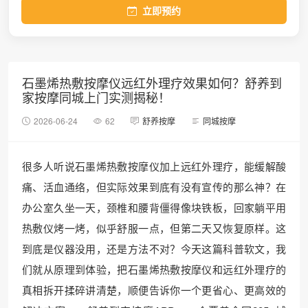
立即预约
石墨烯热敷按摩仪远红外理疗效果如何？舒养到
家按摩同城上门实测揭秘！
2026-06-24
62
舒养按摩
同城按摩
很多人听说石墨烯热敷按摩仪加上远红外理疗，能缓解酸
痛、活血通络，但实际效果到底有没有宣传的那么神？在
办公室久坐一天，颈椎和腰背僵得像块铁板，回家躺平用
热敷仪烤一烤，似乎舒服一点，但第二天又恢复原样。这
到底是仪器没用，还是方法不对？今天这篇科普软文，我
们就从原理到体验，把石墨烯热敷按摩仪和远红外理疗的
真相拆开揉碎讲清楚，顺便告诉你一个更省心、更高效的