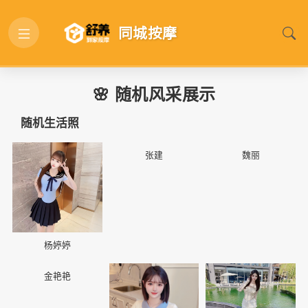
同城按摩
🌸 随机风采展示
随机生活照
📷
📷
📷
张建
魏丽
杨婷婷
📷
📷
📷
金艳艳