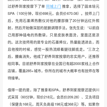
过舒养到家按摩下了单
同城上门
推拿，选择了固本培元
SPA（100分钟，现价698元，会员价670.08）。技师上门
后，先用石墨烯热敷仪对他的腰部做了20分钟远红外照
射，然后开始做深层的脏腑调理手法。张先生说：“以前自
己用那种插电的热敷袋，只是皮肤表面烫，里面还是凉
的。这次技师用的是专业的石墨烯仪，热量能透进去，而
且他按的时候，感觉一股热流顺着腿往脚底走。”三次之
后，腰痛消失，他成了舒养到家按摩的忠实用户，还推荐
给同事。目前舒养到家按摩在全国已有超2000家线上合作
店铺，覆盖285+城市，你所在的城市大概率也有技师在等
待接单。
值得一提的是，除了推拿和SPA，舒养到家按摩还提供川
式采耳（60分钟，现价218元，会员价209.28）、艾灸项目
（保健灸168元，周天灸高级198元或368元）等。如果你