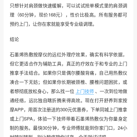
只想针对肩颈做快速缓解，可以试试抢单模式里的肩颈调
理（60分钟，现价168元），性价比极高。所有服务都可
预约上门，让你在家就能享受专业级调理。
结论
石墨烯热敷按摩仪的远红外理疗效果，确实有科学依据，
但它更适合作为辅助工具，真正的疗效在于和专业的上门
推拿手法结合。如果你只是偶尔腰酸背痛，自己用热敷仪
凑合一下无妨；但如果你长期被颈椎、腰椎问题困扰，或
者想彻底放松身心，那么找一位
上门技师
、一次到位地做
通经络，远比独自瞎折腾来得高效。现在打开舒养到家按
摩APP，用首次注册送的300元优惠券，下单同城上门推拿
或上门SPA，体验一下技师带着石墨烯热敷仪为你量身定
制的服务。最快30分钟，专业师傅就能到你家门口，24小
时随叫随到。别让酸痛陪你过夜，今天就试试吧。