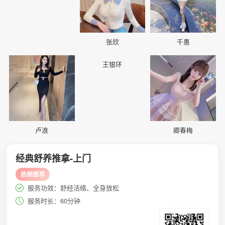
张欣
千惠
📷
📷
📷
王银环
卢浪
卿春梅
经典舒养推拿-上门
热销推荐
服务功效：舒经活络、全身放松
服务时长：60分钟