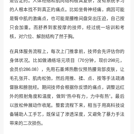
是否定的。人体经络和肌肉结构极其复杂，没有系统学习
的人根本找不到真正的痛点。比如坐骨神经痛，病因可能
是臀中肌的激痛点，也可能是腰椎间盘突出压迫，自己按
只会加重。而舒养到家按摩的技师，经过统一培训和考
核，对穴位、解剖结构了然于胸。
在具体服务流程上，每次上门推拿前，技师会先评估你的
身体状况。比如做通络培元项目（70分钟，现价298元，
会员价286.08），先用石墨烯热敷仪预热腰背部皮肤，让
毛孔张开、肌肉松弛，然后用推、揉、点、按等手法疏通
督脉和膀胱经。期间技师会根据你反馈的痛点，调整远红
外的照射角度和温度，做到“热中有力，力中有热”。最后
以放松伸展动作收尾。整套流程下来，相当于用高科技设
备辅助人工手艺，既保证了渗透深度，又避免了暴力手法
带来的二次损伤。