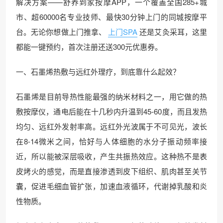
解决方案——舒养到家按摩APP，一个覆盖全国285+城
市、超60000名专业技师、最快30分钟上门的同城按摩平
台。无论你想做上门推拿、
上门SPA
还是艾灸采耳，这里
都能一键预约，首次注册还送300元优惠券。
一、石墨烯热敷与远红外理疗，到底靠什么起效？
石墨烯是目前导热性能最强的纳米材料之一，用它做的热
敷按摩仪，通电后能在十几秒内升温到45-60度，而且发热
均匀、远红外发射率高。远红外光波属于不可见光，波长
在8-14微米之间，恰好与人体细胞的水分子振动频率接
近，所以能被深层吸收，产生共振热效应。这种热不是表
皮烤火的感觉，而是直接渗透到皮下组织、肌肉甚至关节
囊，促进毛细血管扩张，加速血液循环，代谢掉乳酸和炎
性物质。